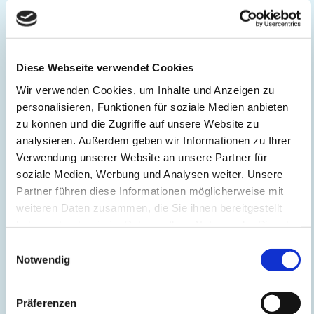
2008 an der Landesgartenschau Schleswig und 2009
„Uetersen fällt aus dem Rahmen“.
Diese Webseite verwendet Cookies
Nach einer Auslandsreise (Tansania) , ist ihre Begeisterung
von den dort gesehenen Tieren groß. Seitdem möchte sie
Wir verwenden Cookies, um Inhalte und Anzeigen zu
Strukturen zum Beispiel von der Haut der Tiere nicht nur
personalisieren, Funktionen für soziale Medien anbieten
zeichnerisch wiedergeben. Daher beschäftigt sie sich
zu können und die Zugriffe auf unsere Website zu
seitdem zusätzlich mit der Enkaustik. Elke Werner arbeitet
analysieren. Außerdem geben wir Informationen zu Ihrer
mit Bienenwachs auf Papier oder Holzplatten.
Verwendung unserer Website an unsere Partner für
Ihre bildnerischen und abstrakten Zeichnungen werden
soziale Medien, Werbung und Analysen weiter. Unsere
durch das Gießen und Formen mit Wachs zu Halbreliefs.
Partner führen diese Informationen möglicherweise mit
weiteren Daten zusammen, die Sie ihnen bereitgestellt
2004-2026 Zahlreiche Einzel- und Gruppenausstellungen in
haben oder die sie im Rahmen Ihrer Nutzung der Dienste
Dänemark, Schleswig-Holstein und Hamburg
gesammelt haben.
Einwilligungsauswahl
Notwendig
Präferenzen